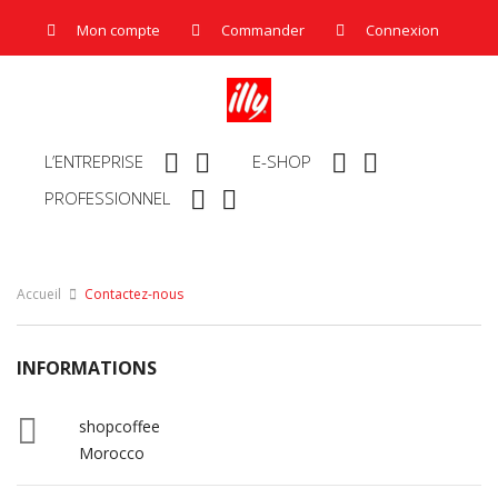
Mon compte
Commander
Connexion




L’ENTREPRISE
E-SHOP


PROFESSIONNEL
Accueil
Contactez-nous
INFORMATIONS

shopcoffee
Morocco