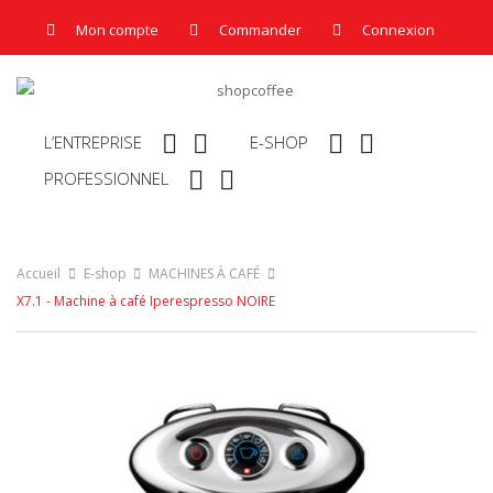
Mon compte
Commander
Connexion




L’ENTREPRISE
E-SHOP


PROFESSIONNEL
Accueil
E-shop
MACHINES À CAFÉ
X7.1 - Machine à café Iperespresso NOIRE