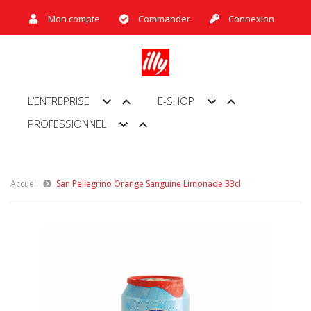
Mon compte
Commander
Connexion




L’ENTREPRISE
E-SHOP


PROFESSIONNEL
Accueil
San Pellegrino Orange Sanguine Limonade 33cl