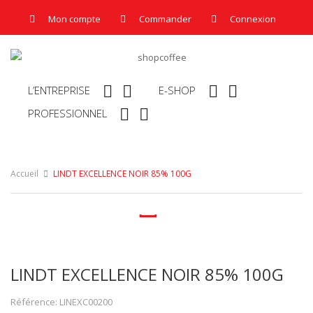
Mon compte
Commander
Connexion




L’ENTREPRISE
E-SHOP


PROFESSIONNEL
Accueil
LINDT EXCELLENCE NOIR 85% 100G

LINDT EXCELLENCE NOIR 85% 100G
Référence: LINEXC00200