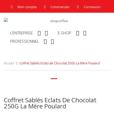
Mon compte
Commander
Connexion




L’ENTREPRISE
E-SHOP


PROFESSIONNEL
Accueil
Coffret Sablés Eclats de Chocolat 250G La Mère Poulard

Coffret Sablés Eclats De Chocolat
250G La Mère Poulard