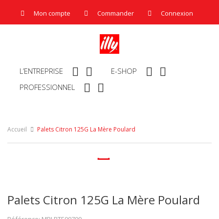
Mon compte
Commander
Connexion




L’ENTREPRISE
E-SHOP


PROFESSIONNEL
Accueil
Palets Citron 125G La Mère Poulard

Palets Citron 125G La Mère Poulard