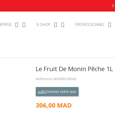





REPRISE
E-SHOP
PROFESSIONNEL
Le Fruit De Monin Pêche 1L
Référence: MONFRU00300
Donnez votre avis
306,00 MAD