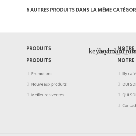
6 AUTRES PRODUITS DANS LA MÊME CATÉGORI
PRODUITS
NOTRE 
keyboard_arro
keyboard_ar
PRODUITS
NOTRE 
Promotions
Illy caf
Nouveaux produits
QUI S
Meilleures ventes
QUI SO
Contac