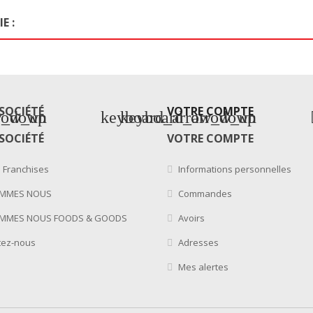
E :
SOCIÉTÉ
VOTRE COMPTE
w_down
row_up
keyboard_arrow_down
keyboard_arrow_up
SOCIÉTÉ
VOTRE COMPTE
é Franchises
Informations personnelles
OMMES NOUS
Commandes
MMES NOUS FOODS & GOODS
Avoirs
tez-nous
Adresses
Mes alertes