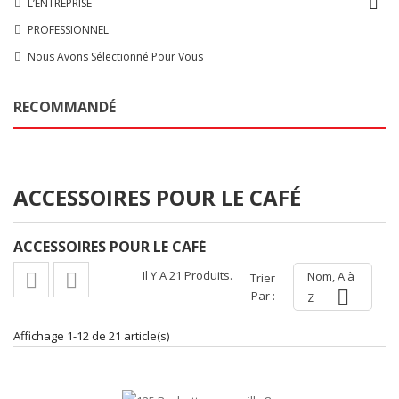

L’ENTREPRISE
PROFESSIONNEL
Nous Avons Sélectionné Pour Vous
RECOMMANDÉ
ACCESSOIRES POUR LE CAFÉ
ACCESSOIRES POUR LE CAFÉ
Il Y A 21 Produits.
Nom, A à


Trier

Par :
Z
Affichage 1-12 de 21 article(s)