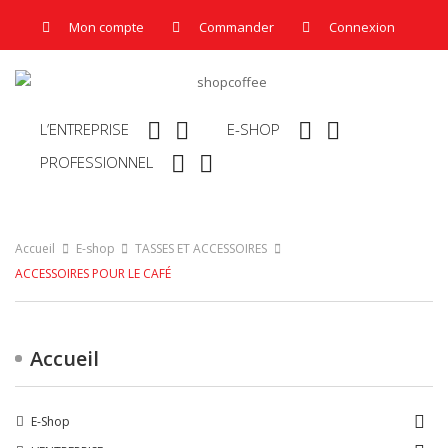
Mon compte
Commander
Connexion




L’ENTREPRISE
E-SHOP


PROFESSIONNEL
Accueil
E-shop
TASSES ET ACCESSOIRES
ACCESSOIRES POUR LE CAFÉ
Accueil

E-Shop