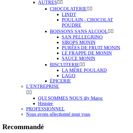
AUTRES


CHOCOLATERIE


LINDT
POULAIN - CHOCOLAT
POUDRE
BOISSONS SANS ALCOOL


SAN PELLEGRINO
SIROPS MONIN
PURÉES DE FRUIT MONIN
LE FRAPPE DE MONIN
SAUCE MONIN
BISCUITERIE


LA MÉRE POULARD
LAGO
ÉPICERIE
L’ENTREPRISE


QUI SOMMES NOUS illy Maroc
Histoire
PROFESSIONNEL
Nous avons sélectionné pour vous
Recommandé