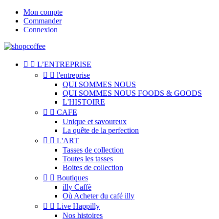
Mon compte
Commander
Connexion


L’ENTREPRISE


l'entreprise
QUI SOMMES NOUS
QUI SOMMES NOUS FOODS & GOODS
L'HISTOIRE


CAFE
Unique et savoureux
La quête de la perfection


L'ART
Tasses de collection
Toutes les tasses
Boites de collection


Boutiques
illy Caffè
Où Acheter du café illy


Live Happilly
Nos histoires