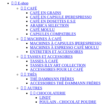


E-shop


CAFÉ
CAFÉ EN GRAINS
CAFÉ EN CAPSULE IPERESPRESSO
CAFÉ EN DOSETTES E.S.E
ARABICA SELECTION
CAFÉ MOULU
CAPSULES COMPATIBLES


MACHINES À CAFÉ
MACHINES À CAPSULES IPERESPRESSO
MACHINES À ESPRESSO CAFÉ MOULU
ENTRETIEN ET ACCESSOIRES


TASSES ET ACCESSOIRES
TASSES À CAFÉ
TASSES ILLY ART COLLECTION
ACCESSOIRES POUR LE CAFÉ


THÉS
THÉ DAMMANN FRÈRES
ACCESSOIRES THÉ DAMMANN FRÈRES


AUTRES


CHOCOLATERIE
LINDT
POULAIN - CHOCOLAT POUDRE